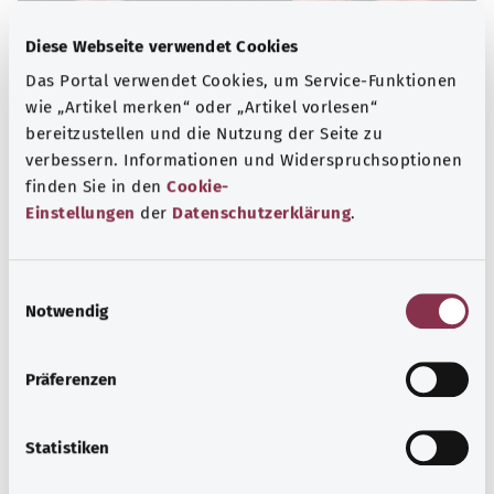
Diese Webseite verwendet Cookies
Das Portal verwendet Cookies, um Service-Funktionen
wie „Artikel merken“ oder „Artikel vorlesen“
bereitzustellen und die Nutzung der Seite zu
verbessern. Informationen und Widerspruchsoptionen
finden Sie in den
Cookie-
Selbsthilfe
Einstellungen
der
Datenschutzerklärung
.
Selbsthilfegruppen bieten Austausch und Unterstützung
für Menschen mit chronischen Erkrankungen,
E
Suchtproblemen, Behinderungen und seelischen
Notwendig
i
Problemen.
n
w
Mehr erfahren
Präferenzen
i
l
l
Statistiken
i