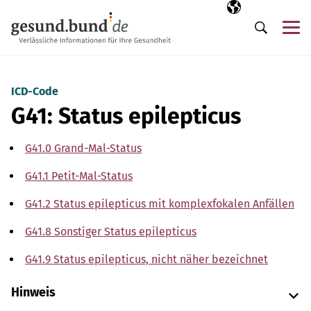
Navigation überspringen
Ausgewählte Sp
DE
Me
Suche
ICD-Code
G41: Status epilepticus
G41.0 Grand-Mal-Status
G41.1 Petit-Mal-Status
G41.2 Status epilepticus mit komplexfokalen Anfällen
G41.8 Sonstiger Status epilepticus
G41.9 Status epilepticus, nicht näher bezeichnet
Hinweis