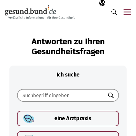
Navigation überspringen
Ausgewählte Sp
DE
Me
Suche
Antworten zu Ihren
Gesundheitsfragen
Ich suche
Suchen
eine Arztpraxis