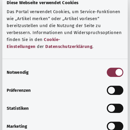
Fragen und eine intensive Lebenserfahrung. Welche
Diese Webseite verwendet Cookies
Beratungen und Untersuchungen Schwangere in
Das Portal verwendet Cookies, um Service-Funktionen
Anspruch nehmen können, erfahren Sie hier.
wie „Artikel merken“ oder „Artikel vorlesen“
Mehr erfahren
bereitzustellen und die Nutzung der Seite zu
verbessern. Informationen und Widerspruchsoptionen
finden Sie in den
Cookie-
Einstellungen
der
Datenschutzerklärung
.
E
Notwendig
i
n
w
Präferenzen
i
l
l
Statistiken
i
Psyche und Wohlbefinden
g
Marketing
u
Sport oder Meditation? Es gibt verschiedene