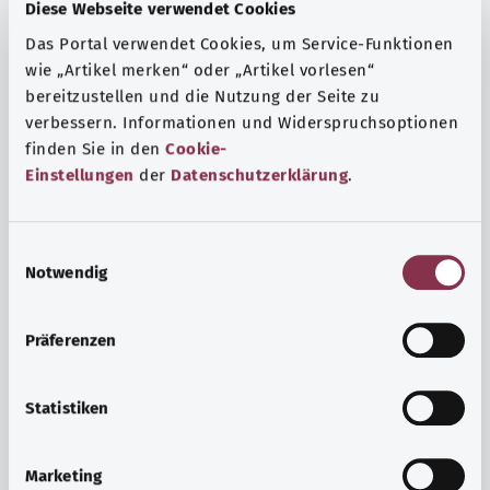
Fragen und eine intensive Lebenserfahrung. Welche
Diese Webseite verwendet Cookies
Beratungen und Untersuchungen Schwangere in
Das Portal verwendet Cookies, um Service-Funktionen
Anspruch nehmen können, erfahren Sie hier.
wie „Artikel merken“ oder „Artikel vorlesen“
bereitzustellen und die Nutzung der Seite zu
Mehr erfahren
verbessern. Informationen und Widerspruchsoptionen
finden Sie in den
Cookie-
Einstellungen
der
Datenschutzerklärung
.
E
Notwendig
i
n
w
Präferenzen
i
l
l
Statistiken
i
Psyche und Wohlbefinden
g
Marketing
u
Sport oder Meditation? Es gibt verschiedene