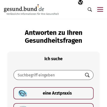
Navigation überspringen
Ausgewählte Sp
DE
Me
Suche
Antworten zu Ihren
Gesundheitsfragen
Ich suche
Suchen
eine Arztpraxis