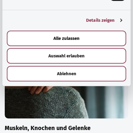
n
Maßnahmen Stress und Belastungen des Alltags zu
g
bewältigen, das eigene Wohbefinden zu steigern oder zur
Details zeigen
s
Ruhe zu kommen.
a
Mehr erfahren
u
Alle zulassen
s
w
Auswahl erlauben
a
h
l
Ablehnen
Muskeln, Knochen und Gelenke