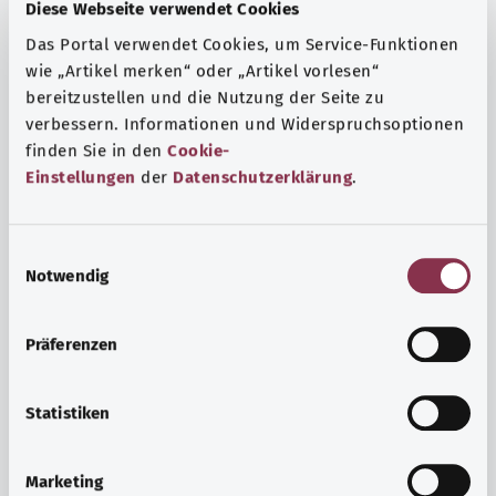
Fragen und eine intensive Lebenserfahrung. Welche
Diese Webseite verwendet Cookies
Beratungen und Untersuchungen Schwangere in
Das Portal verwendet Cookies, um Service-Funktionen
Anspruch nehmen können, erfahren Sie hier.
wie „Artikel merken“ oder „Artikel vorlesen“
bereitzustellen und die Nutzung der Seite zu
Mehr erfahren
verbessern. Informationen und Widerspruchsoptionen
finden Sie in den
Cookie-
Einstellungen
der
Datenschutzerklärung
.
E
Notwendig
i
n
w
Präferenzen
i
l
l
Statistiken
i
Psyche und Wohlbefinden
g
Marketing
u
Sport oder Meditation? Es gibt verschiedene