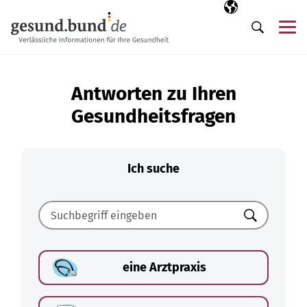
Navigation überspringen
Ausgewählte Sp
DE
Me
Suche
Antworten zu Ihren
Gesundheitsfragen
Ich suche
Suchen
eine Arztpraxis