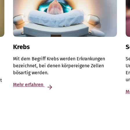
Krebs
S
Mit dem Begriff Krebs werden Erkrankungen
S
bezeichnet, bei denen körpereigene Zellen
Un
bösartig werden.
E
u
t
Mehr erfahren
M