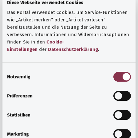
Fragen und eine intensive Lebenserfahrung. Welche
Diese Webseite verwendet Cookies
Beratungen und Untersuchungen Schwangere in
Das Portal verwendet Cookies, um Service-Funktionen
Anspruch nehmen können, erfahren Sie hier.
wie „Artikel merken“ oder „Artikel vorlesen“
bereitzustellen und die Nutzung der Seite zu
Mehr erfahren
verbessern. Informationen und Widerspruchsoptionen
finden Sie in den
Cookie-
Einstellungen
der
Datenschutzerklärung
.
E
Notwendig
i
n
w
Präferenzen
i
l
l
Statistiken
i
Psyche und Wohlbefinden
g
Marketing
u
Sport oder Meditation? Es gibt verschiedene