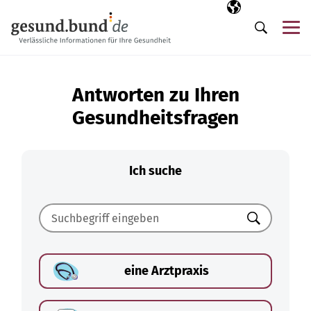
Navigation überspringen
Ausgewählte Sp
DE
Me
Suche
Antworten zu Ihren
Gesundheitsfragen
Ich suche
Suchen
eine Arztpraxis