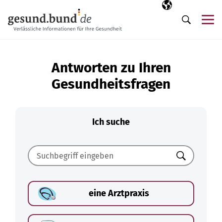
Navigation überspringen
Ausgewählte Sp
DE
Me
Suche
Antworten zu Ihren
Gesundheitsfragen
Ich suche
Suchen
eine Arztpraxis