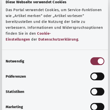
Fragen und eine intensive Lebenserfahrung. Welche
Diese Webseite verwendet Cookies
Beratungen und Untersuchungen Schwangere in
Das Portal verwendet Cookies, um Service-Funktionen
Anspruch nehmen können, erfahren Sie hier.
wie „Artikel merken“ oder „Artikel vorlesen“
bereitzustellen und die Nutzung der Seite zu
Mehr erfahren
verbessern. Informationen und Widerspruchsoptionen
finden Sie in den
Cookie-
Einstellungen
der
Datenschutzerklärung
.
E
Notwendig
i
n
w
Präferenzen
i
l
l
Statistiken
i
Psyche und Wohlbefinden
g
Marketing
u
Sport oder Meditation? Es gibt verschiedene