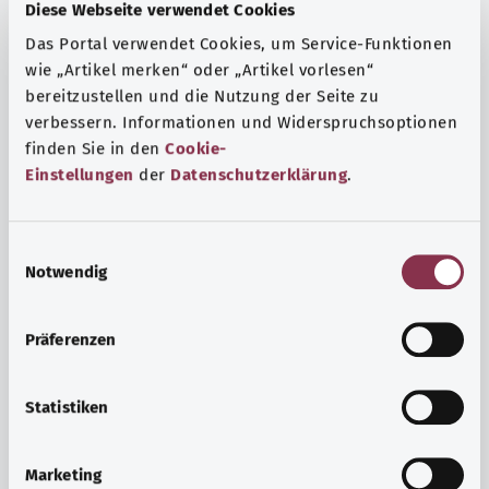
Fragen und eine intensive Lebenserfahrung. Welche
Diese Webseite verwendet Cookies
Beratungen und Untersuchungen Schwangere in
Das Portal verwendet Cookies, um Service-Funktionen
Anspruch nehmen können, erfahren Sie hier.
wie „Artikel merken“ oder „Artikel vorlesen“
Mehr erfahren
bereitzustellen und die Nutzung der Seite zu
verbessern. Informationen und Widerspruchsoptionen
finden Sie in den
Cookie-
Einstellungen
der
Datenschutzerklärung
.
E
Notwendig
i
n
w
Präferenzen
i
l
l
Statistiken
i
Psyche und Wohlbefinden
g
Marketing
u
Sport oder Meditation? Es gibt verschiedene