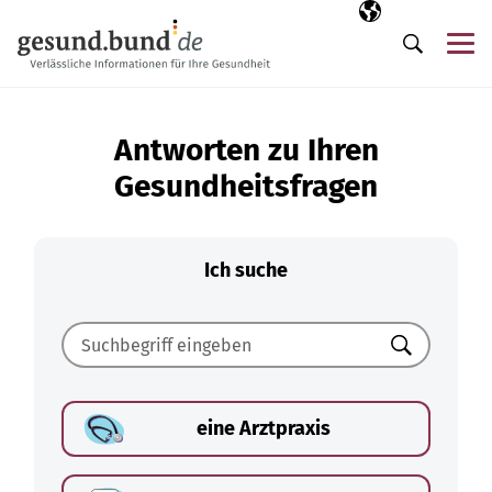
Navigation überspringen
Ausgewählte Sp
DE
Me
Suche
Antworten zu Ihren
Gesundheitsfragen
Ich suche
Suchen
eine Arztpraxis