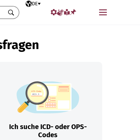
Ausgewählte Sprache
DE
Menü
Suchen
sfragen
Ich suche ICD- oder OPS-
Codes