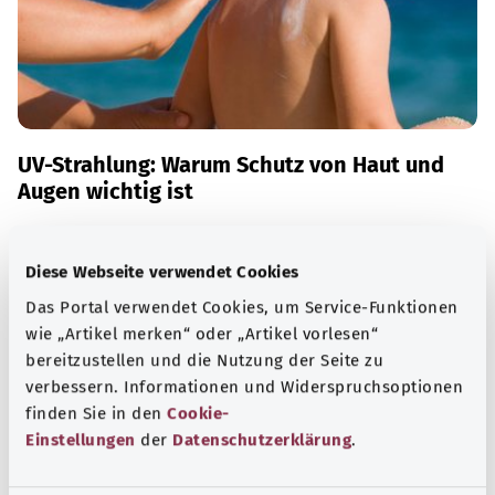
UV-Strahlung: Warum Schutz von Haut und
Augen wichtig ist
Natürliche und künstliche ultraviolette (UV-)Strahlung
kann zu bleibenden Haut- und Augenschäden führen. Sie
Diese Webseite verwendet Cookies
gilt als größtes Risiko für die Entstehung von Hautkrebs.
Das Portal verwendet Cookies, um Service-Funktionen
Mehr erfahren
wie „Artikel merken“ oder „Artikel vorlesen“
bereitzustellen und die Nutzung der Seite zu
verbessern. Informationen und Widerspruchsoptionen
finden Sie in den
Cookie-
Einstellungen
der
Datenschutzerklärung
.