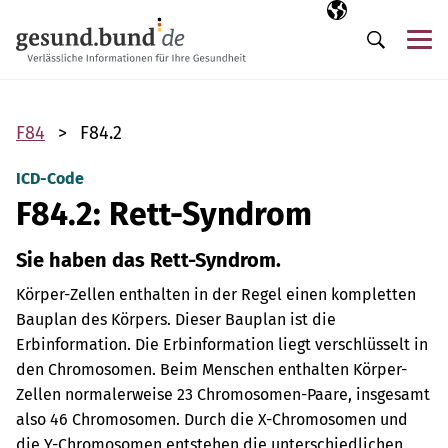
Navigation überspringen
Ausgewählte Sp
DE
Me
Suche
F84
F84.2
ICD-Code
F84.2: Rett-Syndrom
Sie haben das Rett-Syndrom.
Körper-Zellen enthalten in der Regel einen kompletten
Bauplan des Körpers. Dieser Bauplan ist die
Erbinformation. Die Erbinformation liegt verschlüsselt in
den Chromosomen. Beim Menschen enthalten Körper-
Zellen normalerweise 23 Chromosomen-Paare, insgesamt
also 46 Chromosomen.
Durch die X-Chromosomen und
die Y-Chromosomen entstehen die unterschiedlichen