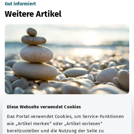
Gut informiert
Weitere Artikel
Psyche
Diese Webseite verwendet Cookies
„Psyche“ ist das altgriechische Wort für Seele. Im
Das Portal verwendet Cookies, um Service-Funktionen
modernen Sprachgebrauch sind damit das Denken, die
wie „Artikel merken“ oder „Artikel vorlesen“
Gefühle und das Verhalten eines Menschen gemeint.
bereitzustellen und die Nutzung der Seite zu