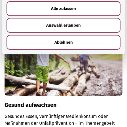
Ruhe zu kommen.
u
Alle zulassen
s
Mehr erfahren
w
Auswahl erlauben
a
h
l
Ablehnen
Gesund aufwachsen
Gesundes Essen, vernünftiger Medienkonsum oder
Maßnahmen der Unfallprävention – im Themengebeit