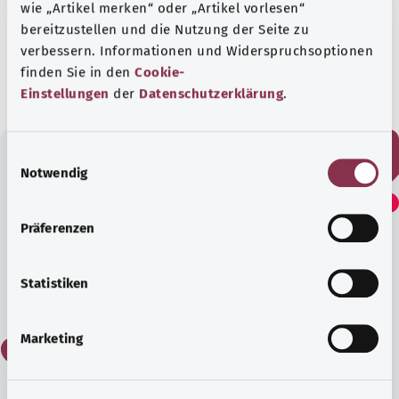
und Wirtschaftlichkeit im Gesundheitswesen
wie „Artikel merken“ oder „Artikel vorlesen“
(IQWiG)
.
bereitzustellen und die Nutzung der Seite zu
verbessern. Informationen und Widerspruchsoptionen
Stand:
04.04.2025
finden Sie in den
Cookie-
Einstellungen
der
Datenschutzerklärung
.
E
Notwendig
i
Fanden Sie diesen Artikel
n
hilfreich?
w
Präferenzen
i
l
l
Statistiken
Ja
i
g
Marketing
Nein
u
n
g