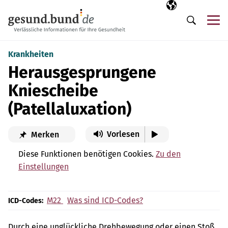
Navigation überspringen
Ausgewählte Sp
DE
Me
Suche
Krankheiten
Herausgesprungene
Kniescheibe
(Patellaluxation)
Vorlesen
Merken
Diese Funktionen benötigen Cookies.
Zu den
Einstellungen
M22
Was sind ICD-Codes?
ICD-Codes:
Durch eine unglückliche Drehbewegung oder einen Stoß