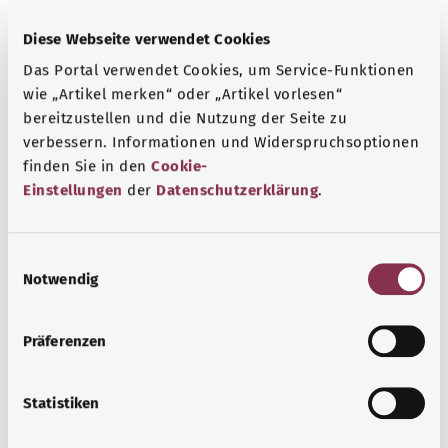
Diese Webseite verwendet Cookies
Das Portal verwendet Cookies, um Service-Funktionen
wie „Artikel merken“ oder „Artikel vorlesen“
bereitzustellen und die Nutzung der Seite zu
verbessern. Informationen und Widerspruchsoptionen
Beratung und Hilfe
finden Sie in den
Cookie-
Einstellungen
der
Datenschutzerklärung
.
Eine Auswahl verschiedener Beratungs- und
Informationsangebote zu bestimmten
Gesundheitsthemen.
E
Notwendig
i
Mehr erfahren
n
w
Präferenzen
i
l
l
Statistiken
i