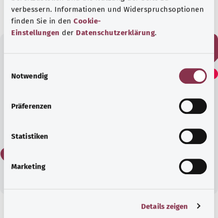
verbessern. Informationen und Widerspruchsoptionen
finden Sie in den
Cookie-
Einstellungen
der
Datenschutzerklärung
.
Fanden Sie diesen Artikel
E
Notwendig
i
hilfreich?
n
w
Präferenzen
i
Ja
l
l
Statistiken
i
Nein
g
Marketing
u
n
g
Details zeigen
s