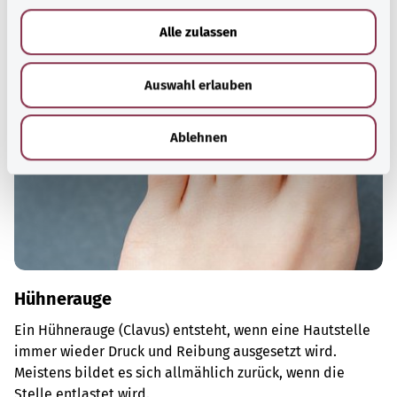
a
Gut informiert
u
Empfohlene Artikel
Alle zulassen
s
w
Auswahl erlauben
a
h
l
Ablehnen
Hühnerauge
Ein Hühnerauge (Clavus) entsteht, wenn eine Hautstelle
immer wieder Druck und Reibung ausgesetzt wird.
Meistens bildet es sich allmählich zurück, wenn die
Stelle entlastet wird.