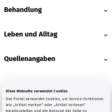
Behandlung
Leben und Alltag
Quellenangaben
In Zusammenarbeit mit dem
Institut für Qualität
Diese Webseite verwendet Cookies
und Wirtschaftlichkeit im Gesundheitswesen
Das Portal verwendet Cookies, um Service-Funktionen
(IQWiG).
wie „Artikel merken“ oder „Artikel vorlesen“
Stand:
05.03.2026
bereitzustellen und die Nutzung der Seite zu