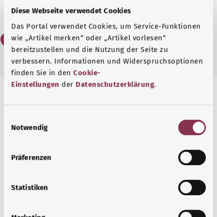
Ja
Diese Webseite verwendet Cookies
Das Portal verwendet Cookies, um Service-Funktionen
Nein
wie „Artikel merken“ oder „Artikel vorlesen“
bereitzustellen und die Nutzung der Seite zu
verbessern. Informationen und Widerspruchsoptionen
finden Sie in den
Cookie-
Einstellungen
der
Datenschutzerklärung
.
Gut informiert
Empfohlene Artikel
E
Notwendig
i
n
w
Präferenzen
i
l
l
Statistiken
i
g