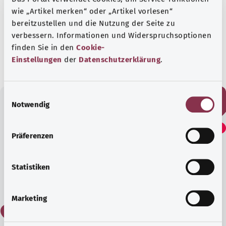
In Zusammenarbeit mit dem
wie „Artikel merken“ oder „Artikel vorlesen“
Krebsinformationsdienst des Deutschen
bereitzustellen und die Nutzung der Seite zu
Krebsforschungszentrums.
verbessern. Informationen und Widerspruchsoptionen
Stand:
08.12.2023
finden Sie in den
Cookie-
Einstellungen
der
Datenschutzerklärung
.
E
Notwendig
i
Fanden Sie diesen Artikel
n
w
hilfreich?
Präferenzen
i
l
l
Statistiken
Ja
i
g
Marketing
u
Nein
n