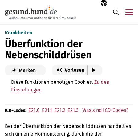
Navigation überspringen
Ausgewählte Sp
DE
Me
Suche
Krankheiten
Überfunktion der
Nebenschilddrüsen
Vorlesen
Merken
Diese Funktionen benötigen Cookies.
Zu den
Einstellungen
E21.0
E21.1
E21.2
E21.3
Was sind ICD-Codes?
ICD-Codes:
Bei der Überfunktion der Nebenschilddrüsen handelt es
sich um eine Hormonstörung, durch die der