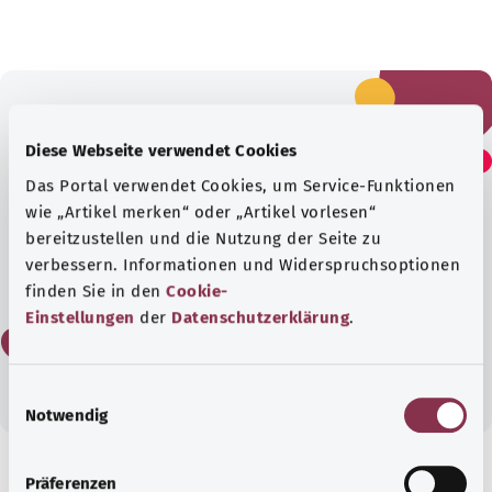
Fanden Sie diesen Artikel
Diese Webseite verwendet Cookies
hilfreich?
Das Portal verwendet Cookies, um Service-Funktionen
wie „Artikel merken“ oder „Artikel vorlesen“
bereitzustellen und die Nutzung der Seite zu
Ja
verbessern. Informationen und Widerspruchsoptionen
finden Sie in den
Cookie-
Einstellungen
der
Datenschutzerklärung
.
Nein
E
Notwendig
i
n
w
Präferenzen
Gut informiert