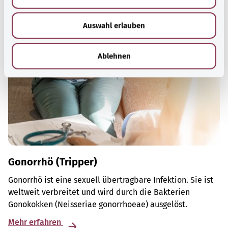
s
Empfohlene Artikel
w
Auswahl erlauben
a
h
l
Ablehnen
Gonorrhö (Tripper)
Gonorrhö ist eine sexuell übertragbare Infektion. Sie ist
weltweit verbreitet und wird durch die Bakterien
Gonokokken (Neisseriae gonorrhoeae) ausgelöst.
Mehr erfahren