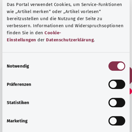
Das Portal verwendet Cookies, um Service-Funktionen
wie „Artikel merken“ oder „Artikel vorlesen“
bereitzustellen und die Nutzung der Seite zu
In Zusammenarbeit mit dem Institut für Qualität
verbessern. Informationen und Widerspruchsoptionen
und Wirtschaftlichkeit im Gesundheitswesen
finden Sie in den
Cookie-
(IQWiG).
Einstellungen
der
Datenschutzerklärung
.
Stand:
31.03.2022
E
Notwendig
i
n
w
Präferenzen
Fanden Sie diesen Artikel
i
hilfreich?
l
l
Statistiken
i
g
Ja
Marketing
u
n