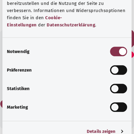
bereitzustellen und die Nutzung der Seite zu
Stand:
01.01.2025
verbessern. Informationen und Widerspruchsoptionen
finden Sie in den
Cookie-
Einstellungen
der
Datenschutzerklärung
.
E
Fanden Sie diesen Artikel
Notwendig
i
hilfreich?
n
w
Präferenzen
i
l
Ja
l
Statistiken
i
Nein
g
Marketing
u
n
g
Details zeigen
s