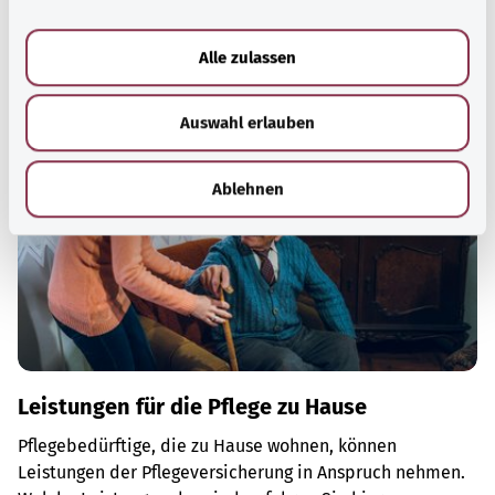
a
Gut informiert
u
Alle zulassen
Empfohlene Artikel
s
w
Auswahl erlauben
a
h
l
Ablehnen
Leistungen für die Pflege zu Hause
Pflegebedürftige, die zu Hause wohnen, können
Leistungen der Pflegeversicherung in Anspruch nehmen.