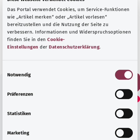
Das Portal verwendet Cookies, um Service-Funktionen
wie „Artikel merken“ oder „Artikel vorlesen“
bereitzustellen und die Nutzung der Seite zu
In Zusammenarbeit mit dem Robert Koch-
verbessern. Informationen und Widerspruchsoptionen
Institut (RKI).
finden Sie in den
Cookie-
Einstellungen
der
Datenschutzerklärung
.
Stand:
12.01.2024
E
Notwendig
i
n
w
Fanden Sie diesen Artikel
Präferenzen
i
hilfreich?
l
l
Statistiken
i
Ja
g
Marketing
u